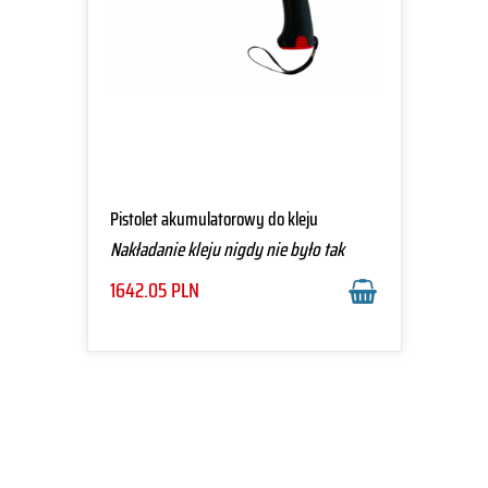
Pistolet akumulatorowy do kleju
Nakładanie kleju nigdy nie było tak
proste
1642.05
PLN