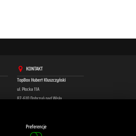
KONTAKT
TopBox Hubert Kluszczyński
ul. Płocka 11A
87-610 Dobrzyń nad Wisłą
+48 695 628 493, +48 884 975 348
kontakt@topboxagri.com
Preferencje