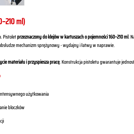
0–210 ml)
. Pistolet
przeznaczony do klejów w kartuszach o pojemności 160–210 ml
. N
w obsłudze mechanizm sprężynowy - wydajny i łatwy w naprawie.
ycie materiału i przyspiesza pracę
. Konstrukcja pistoletu gwarantuje jedno
?
 intensywnego użytkowania
ganie bloczków
cji