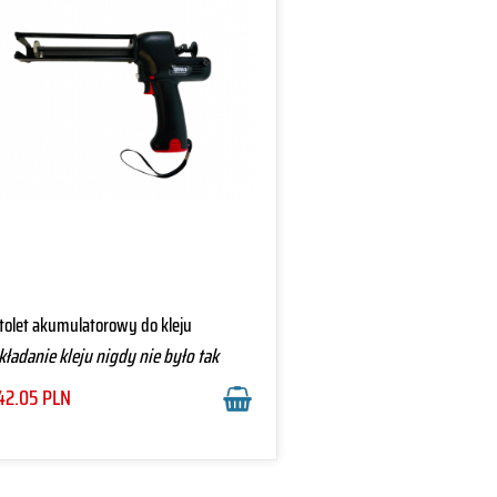
tolet akumulatorowy do kleju
ładanie kleju nigdy nie było tak
oste
42.05
PLN