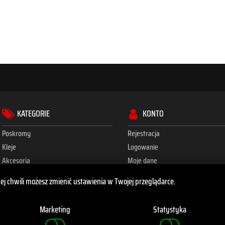
KATEGORIE
KONTO
Poskromy
Rejestracja
Kleje
Logowanie
Akcesoria
Moje dane
Bloki
Moje zamówienia
dej chwili możesz zmienić ustawienia w Twojej przeglądarce.
Zdrowe racice
Regulamin sklepu
Kąpiele racic
Polityka prywatności i cookies
Marketing
Statystyka
Ubrania
Zwroty i reklamacje