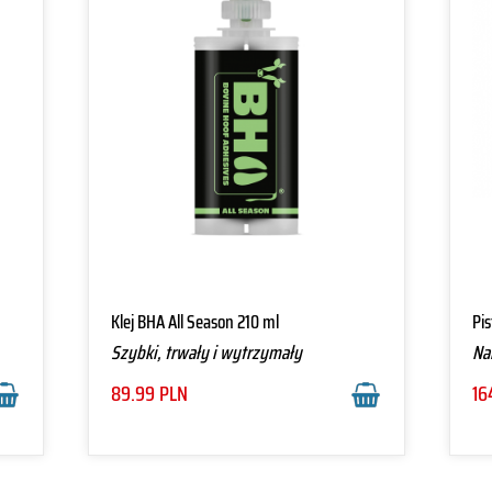
Klej BHA All Season 210 ml
Pis
Szybki, trwały i wytrzymały
Nak
pr
89.99
PLN
16