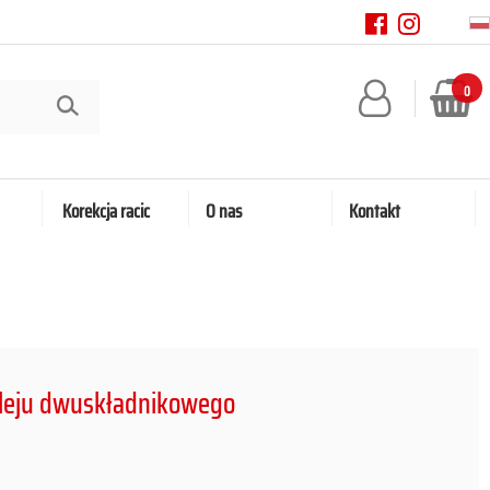
0
Korekcja racic
O nas
Kontakt
 kleju dwuskładnikowego