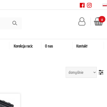
0
Korekcja racic
O nas
Kontakt