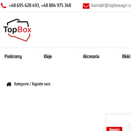
+48 695 628 493, +48 884 975 348
kontakt@topboxagri.
Poskromy
Kleje
Akcesoria
Bloki
Kategorie
/
Kąpiele racic
Nowości