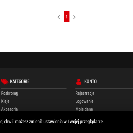
1
KATEGORIE
KONTO
Poskromy
Rejestracja
Kleje
Logowanie
Akcesoria
Moje dane
Bloki
Moje zamówienia
dej chwili możesz zmienić ustawienia w Twojej przeglądarce.
Zdrowe racice
Regulamin sklepu