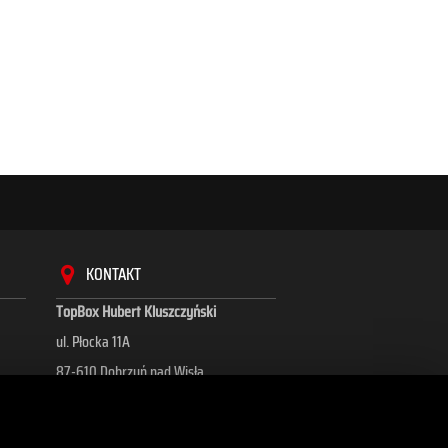
KONTAKT
TopBox Hubert Kluszczyński
ul. Płocka 11A
87-610 Dobrzyń nad Wisłą
+48 695 628 493, +48 884 975 348
kontakt@topboxagri.com