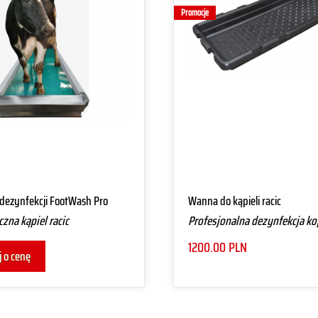
Promocje
dezynfekcji FootWash Pro
Wanna do kąpieli racic
zna kąpiel racic
Profesjonalna dezynfekcja ko
1200.00
PLN