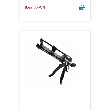
proste
1642.05
PLN