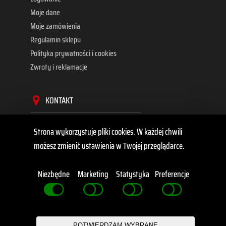
Moje dane
Moje zamówienia
Regulamin sklepu
Polityka prywatności i cookies
Zwroty i reklamacje
KONTAKT
TopBox Hubert Kluszczyński
Strona wykorzystuje pliki cookies. W każdej chwili
ul. Płocka 11A
możesz zmienić ustawienia w Twojej przeglądarce.
87-610 Dobrzyń nad Wisłą
+48 695 628 493, +48 884 975 348
Niezbędne
Marketing
Statystyka
Preferencje
kontakt@topboxagri.com
POTWIERDZAM WYBRANE