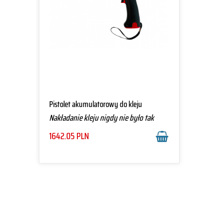
Pistolet akumulatorowy do kleju
Nakładanie kleju nigdy nie było tak
proste
1642.05
PLN