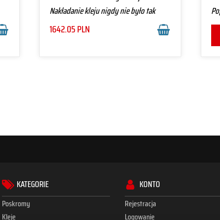
Nakładanie kleju nigdy nie było tak
Po
proste
1642.05
PLN
KATEGORIE
KONTO
Poskromy
Rejestracja
Kleje
Logowanie