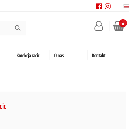
0
Korekcja racic
O nas
Kontakt
cic