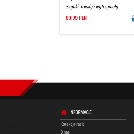
Szybki, trwały i wytrzymały
89.99
PLN
INFORMACJE
Korekcja racic
O nas