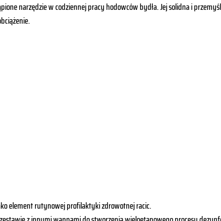
stąpione narzędzie w codziennej pracy hodowców bydła.
Jej solidna i przemy
bciążenie.
o element rutynowej profilaktyki zdrowotnej racic.
zestawie z innymi wannami do stworzenia wieloetapowego procesu dezynfe