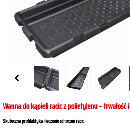
Wanna do kąpieli racic z polietylenu – trwałoś
Skuteczna profilaktyka i leczenie schorzeń racic