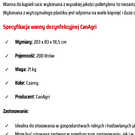
Wanna do kąpieli racic wykonana z wysokiej jakości polietylenu to nieza
Wykonana z wytrzymałego plastiku jest odporna na wiele kopnięć i duże o
Specyfikacja wanny dezynfekcyjnej CanAgri
Wymiary:
203 x 83 x 18,5 cm
Pojemność:
200 litrów
Waga:
21 kg
Kolor:
Czarny
Producent:
CanAgri
Zastosowanie:
Idealna do stosowania w gospodarstwach rolnych i hodowlanych jak
Może być używana zarówno w pojedynczym zastosowaniu, jak i w 