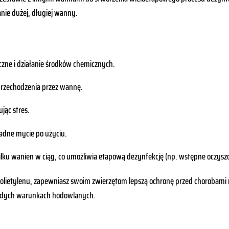
ie dużej, długiej wanny.
zne i działanie środków chemicznych.
przechodzenia przez wannę.
ując stres.
ładne mycie po użyciu.
kilku wanien w ciąg, co umożliwia etapową dezynfekcję (np. wstępne oczyszc
polietylenu, zapewniasz swoim zwierzętom lepszą ochronę przed chorobami ra
każdych warunkach hodowlanych.